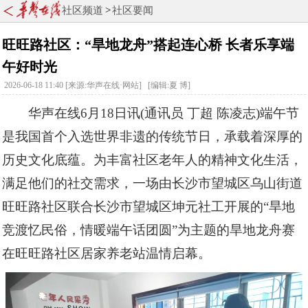
社区频道
>
社区要闻
旺旺路社区：“旱地龙舟”搭起连心桥 长者乐享端
午好时光
2026-06-18 11:40
[
来源:华声在线·网站
]
[编辑:夏 博]
华声在线6月18日讯(通讯员 丁超 陈凌志)端午节
是我国首个入选世界非遗的传统节日，承载着深厚的
历史文化底蕴。为丰富社区老年人的精神文化生活，
满足他们的社交需求，一场由长沙市望城区乌山街道
旺旺路社区联合长沙市望城区坤元社工开展的“旱地
竞渡忆民俗，情暖端午话团圆”为主题的旱地龙舟赛
在旺旺路社区居家养老站温情启幕。